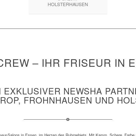
HOLSTERHAUSEN
CREW – IHR FRISEUR IN 
N EXKLUSIVER NEWSHA PARTN
TROP, FROHNHAUSEN UND HO
iseur-Salons in Essen, im Herzen des Ruhrgebiets. Mit Kamm, Schere, Farbe u