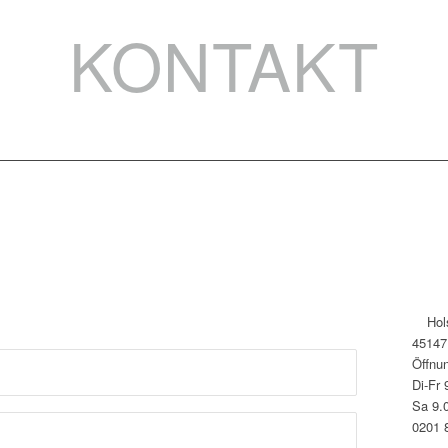
KONTAKT
Hol
45147
Öffnu
Di-Fr 
Sa 9.
0201 