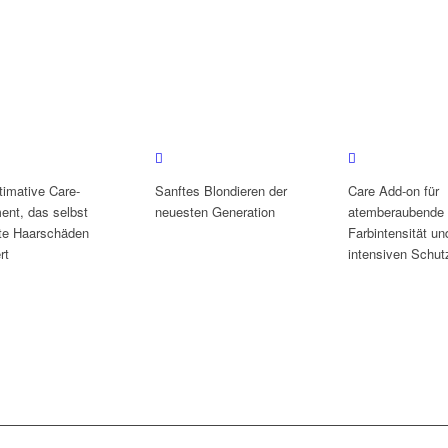
timative Care-
Sanftes Blondieren der
Care Add-on für
ent, das selbst
neuesten Generation
atemberaubende
ste Haarschäden
Farbintensität un
rt
intensiven Schut