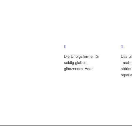
Die Erfolgsformel für
Das ul
seidig glattes,
Treatm
glänzendes Haar
stärk
reparie