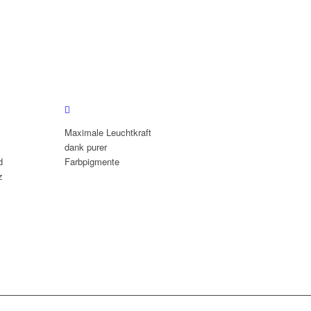
Maximale Leuchtkraft
dank purer
d
Farbpigmente
z